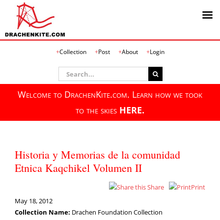
Skip
Collection
Post
About
Login
to
content
Search
for:
Welcome to DrachenKite.com. Learn how we took
to the skies
HERE.
Historia y Memorias de la comunidad
Etnica Kaqchikel Volumen II
Share
Print
May 18, 2012
Collection Name:
Drachen Foundation Collection