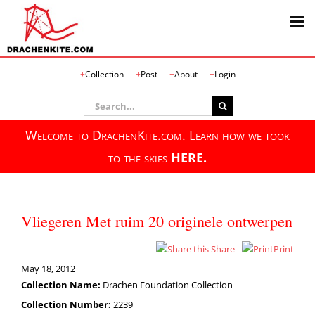
Skip
Collection
Post
About
Login
to
content
Search
for:
Welcome to DrachenKite.com. Learn how we took
to the skies
HERE.
Vliegeren Met ruim 20 originele ontwerpen
Share
Print
May 18, 2012
Collection Name:
Drachen Foundation Collection
Collection Number:
2239