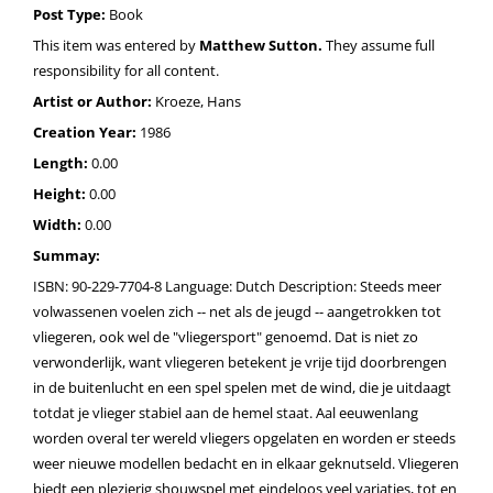
Post Type:
Book
This item was entered by
Matthew Sutton.
They assume full
responsibility for all content.
Artist or Author:
Kroeze, Hans
Creation Year:
1986
Length:
0.00
Height:
0.00
Width:
0.00
Summay:
ISBN: 90-229-7704-8 Language: Dutch Description: Steeds meer
volwassenen voelen zich -- net als de jeugd -- aangetrokken tot
vliegeren, ook wel de "vliegersport" genoemd. Dat is niet zo
verwonderlijk, want vliegeren betekent je vrije tijd doorbrengen
in de buitenlucht en een spel spelen met de wind, die je uitdaagt
totdat je vlieger stabiel aan de hemel staat. Aal eeuwenlang
worden overal ter wereld vliegers opgelaten en worden er steeds
weer nieuwe modellen bedacht en in elkaar geknutseld. Vliegeren
biedt een plezierig shouwspel met eindeloos veel variaties, tot en